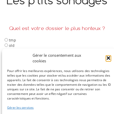
Les p'tits sondages
o
y
S
n
Quel est votre dossier le plus honteux ?
tmp
old
backup
Gérer le consentement aux
final_​v2
cookies
final_​v6_​final
Je les ai tous
Pour offrir les meilleures expériences, nous utilisons des technologies
telles que les cookies pour stocker et/ou accéder aux informations des
appareils. Le fait de consentir à ces technologies nous permettra de
Voir les résultats
traiter des données telles que le comportement de navigation ou les ID
uniques sur ce site. Le fait de ne pas consentir ou de retirer son
consentement peut avoir un effet négatif sur certaines
Sauf mention contraire, tous les articles du blog sont sous licence
caractéristiques et fonctions.
CC-BY-NC
Gérer les services