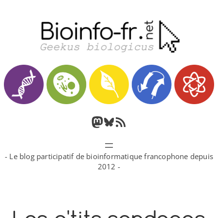
Aller
au
contenu
M
B
F
a
l
l
- Le blog participatif de bioinformatique francophone depuis
s
u
u
2012 -
t
e
x
o
s
R
d
k
S