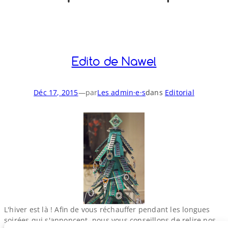
o
y
S
n
Edito de Nawel
Déc 17, 2015
—
par
Les admin·e·s
dans
Editorial
L'hiver est là ! Afin de vous réchauffer pendant les longues
soirées qui s'annoncent, nous vous conseillons de relire nos