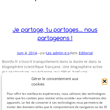
o
y
S
n
Je partage, tu partages… nous
partageons !
Juin 4, 2014
—
par
Les admin·e·s
dans
Editorial
Bioinfo-​fr s'inscrit tranquillement dans la durée et dans la
blogosphère scientifique française. Une blogosphère active
qui se structure, qui échange, qui débat, bref une
blogosphère vivante (voir ici pour un débat et là ou là pour
Gérer le consentement aux
une liste de blogs de science en français). De notre coté, nous
cookies
sommes toujours autant attachés à faire partager notre
passion de…
Pour offrir les meilleures expériences, nous utilisons des technologies
telles que les cookies pour stocker et/ou accéder aux informations des
appareils. Le fait de consentir à ces technologies nous permettra de
traiter des données telles que le comportement de navigation ou les ID