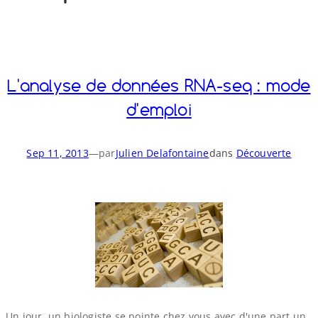
o
y
S
n
L'analyse de données RNA-​seq : mode
d'emploi
Sep 11, 2013
—
par
Julien Delafontaine
dans
Découverte
Un jour, un biologiste se pointe chez vous avec d'une part un