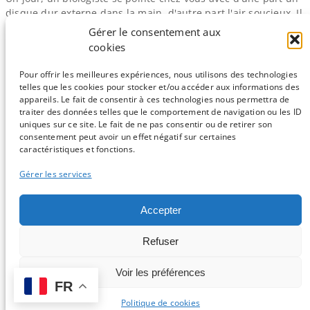
disque dur externe dans la main, d'autre part l'air soucieux. Il
veut que vous analysiez ses données RNA-​seq. Le disque,
Gérer le consentement aux
c'est parce qu'il a environ 50Gb de données à vous
cookies
transmettre ; l'air soucieux, c'est parce qu'elles ont coûté
dans les 15'000 euros, et…
Pour offrir les meilleures expériences, nous utilisons des technologies
telles que les cookies pour stocker et/ou accéder aux informations des
appareils. Le fait de consentir à ces technologies nous permettra de
traiter des données telles que le comportement de navigation ou les ID
uniques sur ce site. Le fait de ne pas consentir ou de retirer son
consentement peut avoir un effet négatif sur certaines
Sauf mention contraire, tous les articles du blog sont sous licence
caractéristiques et fonctions.
CC-BY-NC
Gérer les services
Vous souhaitez participer ?
Accepter
Contactez nous !
Refuser
C'est parti !
Voir les préférences
FR
Logo et design par Isabelle Stévant & Gwenaelle Lemoine -
Connexion
-
Politique de confidentialité
Politique de cookies