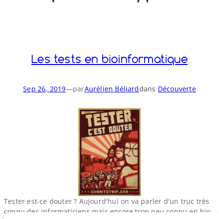
o
y
S
n
Les tests en bioinformatique
Sep 26, 2019
—
par
Aurélien Béliard
dans
Découverte
Tester est-​ce douter ? Aujourd'hui on va parler d'un truc très
connu des informaticiens mais encore trop peu connu en bio-​