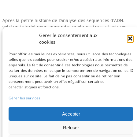
Après la petite histoire de l’analyse des séquences d’ADN,
voici un tutoriel pour apprendre quelques trucs et astuces
dans ce domaine. Biologiste en mal de connaissances de
Gérer le consentement aux
programmation ou pro de R, vous trouverez ici de quoi vous
cookies
amuser avec un fichier Fasta ou un Bed. Nous allons voir
comment faire un alignement multiple de…
Pour offrir les meilleures expériences, nous utilisons des technologies
telles que les cookies pour stocker et/ou accéder aux informations des
appareils. Le fait de consentir à ces technologies nous permettra de
traiter des données telles que le comportement de navigation ou les ID
uniques sur ce site. Le fait de ne pas consentir ou de retirer son
consentement peut avoir un effet négatif sur certaines
Sauf mention contraire, tous les articles du blog sont sous licence
caractéristiques et fonctions.
CC-BY-NC
Gérer les services
Vous souhaitez participer ?
Accepter
Contactez nous !
Refuser
C'est parti !