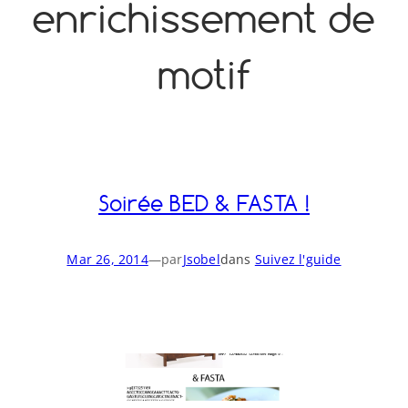
enrichissement de
o
y
S
n
motif
Soirée BED & FASTA !
Mar 26, 2014
—
par
Jsobel
dans
Suivez l'guide