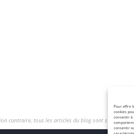
Pour offrir 
cookies pou
consentir à
on contraire, tous les articles du blog sont sous licenc
comportemen
consentir o
caractéristi