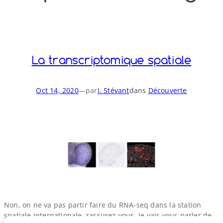
o
y
S
n
La transcriptomique spatiale
Oct 14, 2020
—
par
I. Stévant
dans
Découverte
Non, on ne va pas partir faire du RNA-​seq dans la station
spatiale internationale, rassurez-​vous. Je vais vous parler de