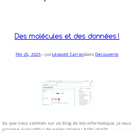
o
y
S
n
Des molécules et des données !
Fév 26, 2025
—
par
Léopold Carron
dans
Découverte
Vu que nous sommes sur un blog de bio-​informatique, je vous
propose aujourd'hui de parler chimie ! Enfin plutôt,