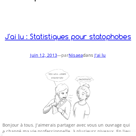
o
y
S
n
J'ai lu : Statistiques pour statophobes
Juin 12, 2013
—
par
Nisaea
dans
J'ai lu
Bonjour à tous. J'aimerais partager avec vous un ouvrage qui
a changé ma vie professionnelle, à plusieurs niveaux. En lieu