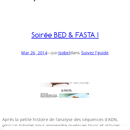
o
y
S
n
Soirée BED & FASTA !
Mar 26, 2014
—
par
Jsobel
dans
Suivez l'guide
Après la petite histoire de l’analyse des séquences d’ADN,
voici un tutoriel pour apprendre quelques trucs et astuces