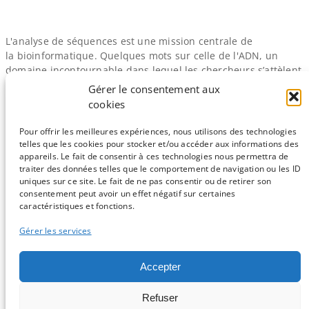
L'analyse de séquences est une mission centrale de
la bioinformatique. Quelques mots sur celle de l'ADN, un
domaine incontournable dans lequel les chercheurs s’attèlent
à comprendre la fonction des régions régulatrices du génome
Gérer le consentement aux
et des gènes grâce aux nouvelles technologies. Le credo de la
cookies
bio En biologie, il existe de nombreuses macromolécules
renfermant un code permettant…
Pour offrir les meilleures expériences, nous utilisons des technologies
telles que les cookies pour stocker et/ou accéder aux informations des
appareils. Le fait de consentir à ces technologies nous permettra de
traiter des données telles que le comportement de navigation ou les ID
uniques sur ce site. Le fait de ne pas consentir ou de retirer son
consentement peut avoir un effet négatif sur certaines
Sauf mention contraire, tous les articles du blog sont sous licence
caractéristiques et fonctions.
CC-BY-NC
Gérer les services
Vous souhaitez participer ?
Accepter
Contactez nous !
Refuser