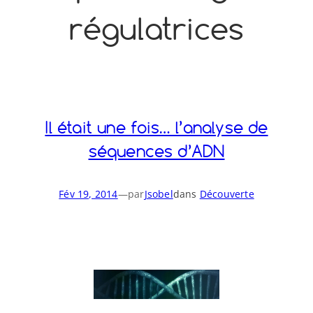
régulatrices
o
y
S
n
Il était une fois… l’analyse de
séquences d’ADN
Fév 19, 2014
—
par
Jsobel
dans
Découverte