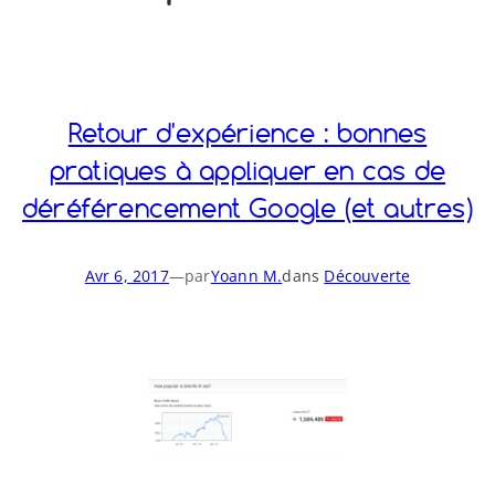
o
y
S
n
Retour d'expérience : bonnes
pratiques à appliquer en cas de
déréférencement Google (et autres)
Avr 6, 2017
—
par
Yoann M.
dans
Découverte