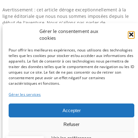
Avertissement : cet article déroge exceptionnellement à la
ligne éditoriale que nous nous sommes imposées depuis le
début de l'aventure. Nous n'allons pas parler de
bioinformatique de près ou de loin dans cet article. Quoique
Gérer le consentement aux
les plus enthousiastes d'entre vous pourraient dire que cela
cookies
peut arriver à une application web bioinfo
Mise en bouche
Nous…
Pour offrir les meilleures expériences, nous utilisons des technologies
telles que les cookies pour stocker et/ou accéder aux informations des
appareils. Le fait de consentir à ces technologies nous permettra de
traiter des données telles que le comportement de navigation ou les ID
uniques sur ce site. Le fait de ne pas consentir ou de retirer son
consentement peut avoir un effet négatif sur certaines
Sauf mention contraire, tous les articles du blog sont sous licence
caractéristiques et fonctions.
CC-BY-NC
Gérer les services
Vous souhaitez participer ?
Accepter
Contactez nous !
Refuser
C'est parti !