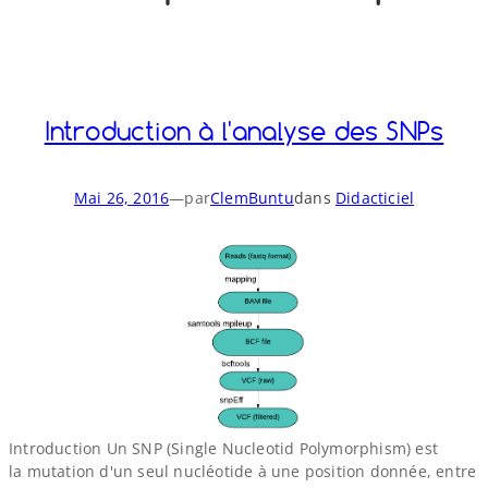
o
y
S
n
Introduction à l'analyse des SNPs
Mai 26, 2016
—
par
ClemBuntu
dans
Didacticiel
Introduction Un SNP (Single Nucleotid Polymorphism) est
la mutation d'un seul nucléotide à une position donnée, entre