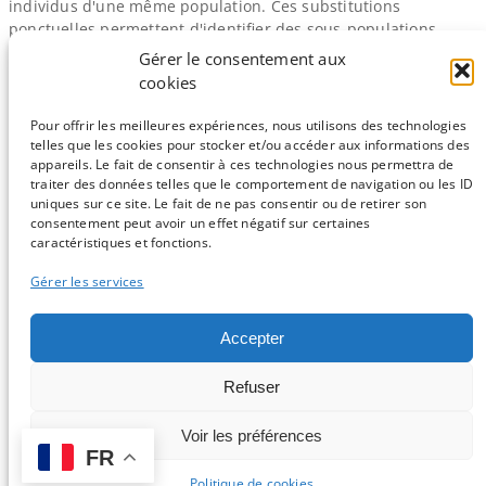
individus d'une même population. Ces substitutions
ponctuelles permettent d'identifier des sous-​populations.
Vous avez sûrement étudié en cours l'exemple de la
Gérer le consentement aux
drépanocytose, une maladie causée par la mutation
cookies
ponctuelle d'un gène. L'origine de cette maladie génétique
peut être observée en…
Pour offrir les meilleures expériences, nous utilisons des technologies
telles que les cookies pour stocker et/ou accéder aux informations des
appareils. Le fait de consentir à ces technologies nous permettra de
traiter des données telles que le comportement de navigation ou les ID
uniques sur ce site. Le fait de ne pas consentir ou de retirer son
consentement peut avoir un effet négatif sur certaines
Sauf mention contraire, tous les articles du blog sont sous licence
caractéristiques et fonctions.
CC-BY-NC
Gérer les services
Vous souhaitez participer ?
Accepter
Contactez nous !
Refuser
C'est parti !
Voir les préférences
FR
Logo et design par Isabelle Stévant & Gwenaelle Lemoine -
Connexion
-
Politique de confidentialité
Politique de cookies