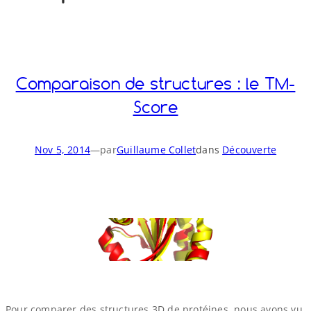
o
y
S
n
Comparaison de structures : le TM-​
Score
Nov 5, 2014
—
par
Guillaume Collet
dans
Découverte
Pour comparer des structures 3D de protéines, nous avons vu