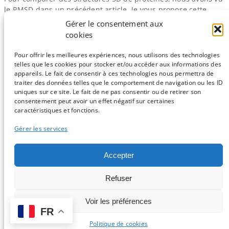
le RMSD dans un précédent article. Je vous propose cette
semaine de parler du TM-​Score décrit par Zhang et Skolnick
Gérer le consentement aux
en 2004. Les bases Le TM-​Score a été développé afin de
cookies
calculer la qualité des structures de protéines prédites lors
de la compétition CASP5. Le but…
Pour offrir les meilleures expériences, nous utilisons des technologies
telles que les cookies pour stocker et/ou accéder aux informations des
appareils. Le fait de consentir à ces technologies nous permettra de
traiter des données telles que le comportement de navigation ou les ID
uniques sur ce site. Le fait de ne pas consentir ou de retirer son
consentement peut avoir un effet négatif sur certaines
Sauf mention contraire, tous les articles du blog sont sous licence
caractéristiques et fonctions.
CC-BY-NC
Gérer les services
Vous souhaitez participer ?
Accepter
Contactez nous !
Refuser
C'est parti !
Voir les préférences
FR
Logo et design par Isabelle Stévant & Gwenaelle Lemoine -
Connexion
-
Politique de confidentialité
Politique de cookies