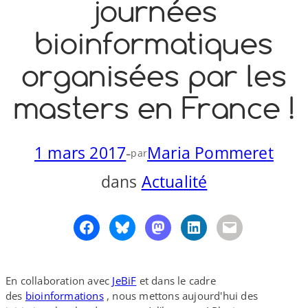
journées
o
y
S
bioinformatiques
n
organisées par les
masters en France !
1 mars 2017
-
Maria Pommeret
par
dans
Actualité
En collaboration avec
JeBiF
et dans le cadre
des
bioinformations
, nous mettons aujourd'hui des