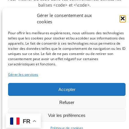
balises <code> et <\code>.
Gérer le consentement aux
cookies
«
Précédente :
Tour d'horizon des
Suivante :
Conda le
outils de visualisation des réseaux
meilleur ami du
Pour offrir les meilleures expériences, nous utilisons des technologies
biologiques
bioinformaticien
»
telles que les cookies pour stocker et/ou accéder aux informations des
appareils. Le fait de consentir à ces technologies nous permettra de
traiter des données telles que le comportement de navigation ou les ID
uniques sur ce site. Le fait de ne pas consentir ou de retirer son
consentement peut avoir un effet négatif sur certaines
Sauf mention contraire, tous les articles du blog sont sous licence
caractéristiques et fonctions.
CC-BY-NC
Gérer les services
Vous souhaitez participer ?
Accepter
Contactez nous !
Refuser
C'est parti !
Voir les préférences
FR
Logo et design par Isabelle Stévant & Gwenaelle Lemoine -
Connexion
-
Politique de confidentialité
Politique de cookies