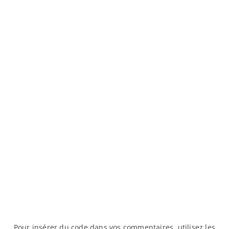
Pour insérer du code dans vos commentaires, utilisez les