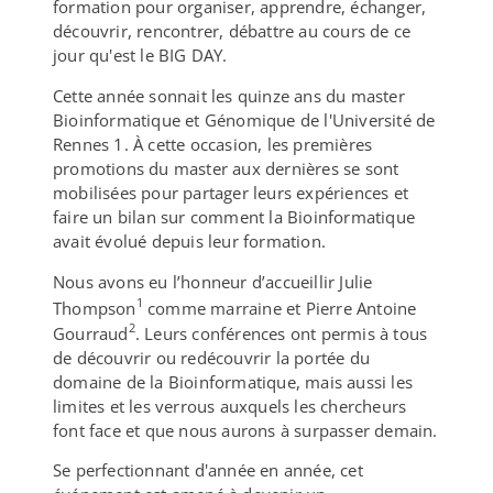
formation pour organiser, apprendre, échanger,
découvrir, rencontrer, débattre au cours de ce
jour qu'est le BIG DAY.
Cette année sonnait les quinze ans du ma
ster
Bioinformatique et Génomique de l'Université de
Rennes 1. À
cette occasion,
les premières
promotions du master aux dernières
se sont
mobilisé
e
s
pour partager leurs expériences
et
faire un bilan sur comment la Bioinformatique
avait évolué depuis leur formation.
Nous avons eu l’honneur
d’accueillir
Julie
1
Thompson
comme marraine et Pierre Antoine
2
Gourraud
.
Leur
s
conférence
s
ont permis à tous
de découvrir ou redécouvrir la portée du
domaine de la Bioinformatique, mais aussi les
limites et les verrous auxquels les chercheurs
font face et que nous aurons à surpasser demain.
Se perfectionnant d'année en année, cet