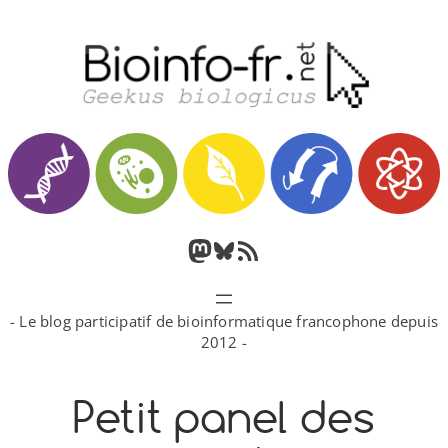
Aller
au
contenu
M
B
F
a
l
l
- Le blog participatif de bioinformatique francophone depuis
s
u
u
2012 -
t
e
x
Petit panel des
o
s
R
d
k
S