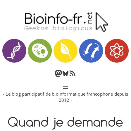
Aller
au
contenu
M
B
F
a
l
l
- Le blog participatif de bioinformatique francophone depuis
s
u
u
2012 -
t
e
x
Quand je demande
o
s
R
d
k
S