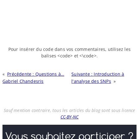
Pour insérer du code dans vos commentaires, utilisez les
balises <code> et <\code>.
«
Précédente :
Questions à…
Suivante :
Introduction à
Gabriel Chandesris
l'analyse des SNPs
»
Sauf mention contraire, tous les articles du blog sont sous licence
CC-BY-NC
Vous souhaitez participer ?