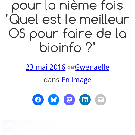
pour la nième fois
o
y
S
"Quel est le meilleur
n
OS pour faire de la
bioinfo ?"
23 mai 2016
-
Gwenaelle
par
dans
En image