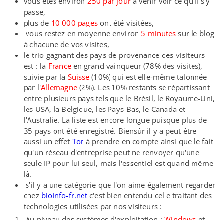
vous êtes environ
250 par jour
à venir voir ce qu'il s'y
passe,
plus de
10 000 pages
ont été visitées,
vous restez en moyenne environ
5 minutes
sur le blog
à chacune de vos visites,
le trio gagnant des pays de provenance des visiteurs
est : la
France
en grand vainqueur (78% des visites),
suivie par la
Suisse
(10%) qui est elle-​même talonnée
par l'
Allemagne
(2%). Les 10% restants se répartissant
entre plusieurs pays tels que le Brésil, le Royaume-​Uni,
les USA, la Belgique, les Pays-​Bas, le Canada et
l'Australie. La liste est encore longue puisque plus de
35 pays ont été enregistré. Biensûr il y a peut être
aussi un effet
Tor
à prendre en compte ainsi que le fait
qu'un réseau d'entreprise peut ne renvoyer qu'une
seule IP pour lui seul, mais l'essentiel est quand même
là.
s'il y a une catégorie que l'on aime également regarder
chez
bioinfo​-fr​.net
c'est bien entendu celle traitant des
technologies utilisées par nos visiteurs :
Au niveau des systèmes d'exploitation :
Windows
et