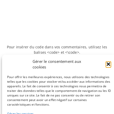
Pour insérer du code dans vos commentaires, utilisez les
balises <code> et <\code>.
Gérer le consentement aux
cookies
«
Précédente :
La métagénomique et les
Suivante :
Débuter
défis pour la bioinformatique au goût
avec l'API Ensembl
Pour offrir les meilleures expériences, nous utilisons des technologies
#IHMC2012
(Perl)
»
telles que les cookies pour stocker et/ou accéder aux informations des
appareils. Le fait de consentir à ces technologies nous permettra de
traiter des données telles que le comportement de navigation ou les ID
uniques sur ce site. Le fait de ne pas consentir ou de retirer son
consentement peut avoir un effet négatif sur certaines
Sauf mention contraire, tous les articles du blog sont sous licence
caractéristiques et fonctions.
CC-BY-NC
Gérer les services