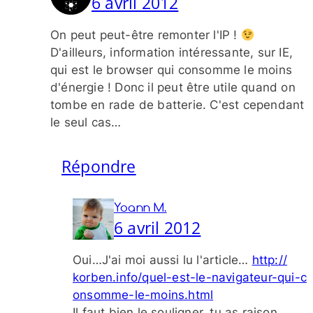
6 avril 2012
On peut peut-​être remonter l'IP !
D'ailleurs, information intéressante, sur IE,
qui est le browser qui consomme le moins
d'énergie ! Donc il peut être utile quand on
tombe en rade de batterie. C'est cependant
le seul cas…
Répondre
Yoann M.
6 avril 2012
Oui…J'ai moi aussi lu l'article…
http://​
korben​.info/​q​u​e​l​-​e​s​t​-​l​e​-​n​a​v​i​g​a​t​e​u​r​-​q​u​i​-​c​
o​n​s​o​m​m​e​-​l​e​-​m​o​i​n​s​.​h​tml
Il faut bien le souligner, tu as raison,