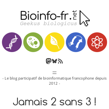
Aller
au
contenu
M
B
F
a
l
l
- Le blog participatif de bioinformatique francophone depuis
s
u
u
2012 -
t
e
x
Jamais 2 sans 3 !
o
s
R
d
k
S