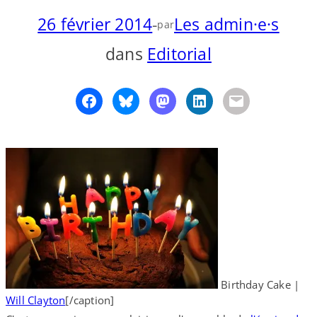
26 février 2014
-
Les admin·e·s
o
y
S
par
n
dans
Editorial
Birthday Cake |
Will Clayton
[/​caption]