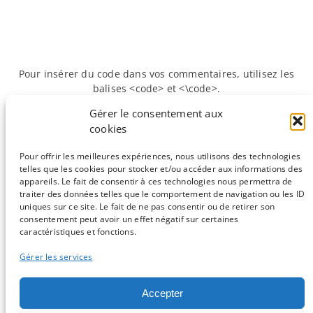
Pour insérer du code dans vos commentaires, utilisez les
balises <code> et <\code>.
Gérer le consentement aux
cookies
Suivante :
Formaliser ses
«
Précédente :
Il était une fois…
protocoles avec Snakemake
l’analyse de séquences d’ADN
Pour offrir les meilleures expériences, nous utilisons des technologies
»
telles que les cookies pour stocker et/ou accéder aux informations des
appareils. Le fait de consentir à ces technologies nous permettra de
traiter des données telles que le comportement de navigation ou les ID
uniques sur ce site. Le fait de ne pas consentir ou de retirer son
consentement peut avoir un effet négatif sur certaines
Sauf mention contraire, tous les articles du blog sont sous licence
caractéristiques et fonctions.
CC-BY-NC
Gérer les services
Vous souhaitez participer ?
Accepter
Contactez nous !