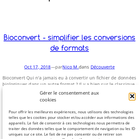
o
y
S
n
Bioconvert - simplifier les conversions
de formats
Oct 17, 2018
—
par
Nico M.
dans
Découverte
Bioconvert Qui n'a jamais eu à convertir un fichier de données
biologiques dans un autre format ? Il y a bien sur le classique
fastq vers fasta, pour lequel nombre d'entre nous ont codé un
Gérer le consentement aux
convertisseur "maison", pas forcément optimal. D'autres
cookies
formats sont parfois plus problématiques, par exemple la
conversion vers et depuis GFF2/​GFF3. De ces différents…
Pour offrir les meilleures expériences, nous utilisons des technologies
telles que les cookies pour stocker et/ou accéder aux informations des
appareils. Le fait de consentir à ces technologies nous permettra de
traiter des données telles que le comportement de navigation ou les ID
uniques sur ce site. Le fait de ne pas consentir ou de retirer son