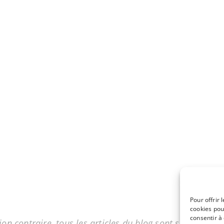
Pour offrir 
cookies pou
consentir à
on contraire, tous les articles du blog sont sous licenc