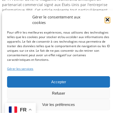
partenariat commercial signé aux États-​Unis par l'entreprise
informatique IBM. Cet article présente tout particulièrement
le système expert Watson dont nous vous avions fait une
Gérer le consentement aux
brève description lors de notre compte-​rendu sur l'ECCB
cookies
2012. Dans ce billet, je me propose de vous présenter
rapidement Watson et les…
Pour offrir les meilleures expériences, nous utilisons des technologies
telles que les cookies pour stocker et/ou accéder aux informations des
appareils. Le fait de consentir à ces technologies nous permettra de
traiter des données telles que le comportement de navigation ou les ID
uniques sur ce site. Le fait de ne pas consentir ou de retirer son
consentement peut avoir un effet négatif sur certaines
Sauf mention contraire, tous les articles du blog sont sous licence
caractéristiques et fonctions.
CC-BY-NC
Gérer les services
Vous souhaitez participer ?
Accepter
Contactez nous !
Refuser
C'est parti !
Voir les préférences
FR
Logo et design par Isabelle Stévant & Gwenaelle Lemoine -
Connexion
-