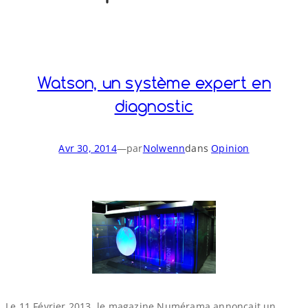
o
y
S
n
Watson, un système expert en
diagnostic
Avr 30, 2014
—
par
Nolwenn
dans
Opinion
Le 11 Février 2013, le magazine Numérama annonçait un