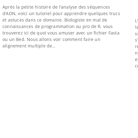
Après la petite histoire de l’analyse des séquences
d’ADN, voici un tutoriel pour apprendre quelques trucs
et astuces dans ce domaine. Biologiste en mal de
L
connaissances de programmation ou pro de R, vous
l
trouverez ici de quoi vous amuser avec un fichier Fasta
u
ou un Bed. Nous allons voir comment faire un
s
alignement multiple de…
r
n
e
c