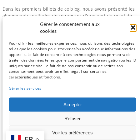
Dans les premiers billets de ce blog, nous avons présenté les
alignements multiples de séquences d'une part du point de
vue des logiciels et ensuite du calcul de la conservation. Je
Gérer le consentement aux
vous propose aujourd'hui de revenir sur un point important :
cookies
les matrices de substitution. Commençons par une définition
très simple : une matrice de substitution permet,…
Pour offrir les meilleures expériences, nous utilisons des technologies
telles que les cookies pour stocker et/ou accéder aux informations des
appareils. Le fait de consentir à ces technologies nous permettra de
traiter des données telles que le comportement de navigation ou les ID
uniques sur ce site. Le fait de ne pas consentir ou de retirer son
consentement peut avoir un effet négatif sur certaines
Sauf mention contraire, tous les articles du blog sont sous licence
caractéristiques et fonctions.
CC-BY-NC
Gérer les services
Vous souhaitez participer ?
Accepter
Contactez nous !
Refuser
C'est parti !
Voir les préférences
FR