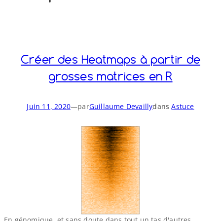
o
y
S
n
Créer des Heatmaps à partir de
grosses matrices en R
Juin 11, 2020
—
par
Guillaume Devailly
dans
Astuce
En génomique, et sans doute dans tout un tas d'autres