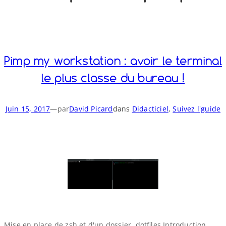
o
y
S
n
Pimp my workstation : avoir le terminal
le plus classe du bureau !
Juin 15, 2017
—
par
David Picard
dans
Didacticiel
, 
Suivez l'guide
Mise en place de zsh et d'un dossier .dotfiles Introduction