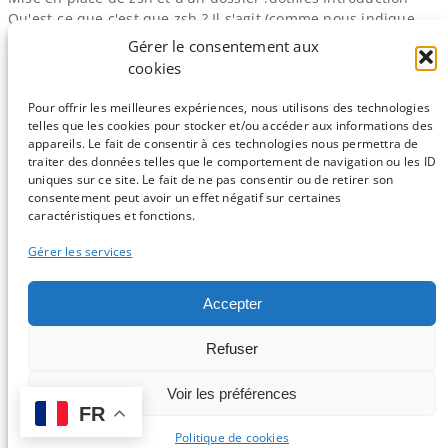
Qu'est-ce que c'est que zsh ? Il s'agit (comme nous indique
aimablement sa page Wikipédia) d'un shell unix. En gros, il
Gérer le consentement aux
s'agit d'un remplaçant potentiel pour votre vénérable
cookies
interpréteur bash. Mais pourquoi se casser le beignet à
installer zsh, alors que j'ai déjà bash ? zsh a…
Pour offrir les meilleures expériences, nous utilisons des technologies
telles que les cookies pour stocker et/ou accéder aux informations des
appareils. Le fait de consentir à ces technologies nous permettra de
traiter des données telles que le comportement de navigation ou les ID
uniques sur ce site. Le fait de ne pas consentir ou de retirer son
consentement peut avoir un effet négatif sur certaines
Sauf mention contraire, tous les articles du blog sont sous licence
caractéristiques et fonctions.
CC-BY-NC
Gérer les services
Vous souhaitez participer ?
Accepter
Contactez nous !
Refuser
C'est parti !
Voir les préférences
FR
Logo et design par Isabelle Stévant & Gwenaelle Lemoine -
Connexion
-
Politique de confidentialité
Politique de cookies