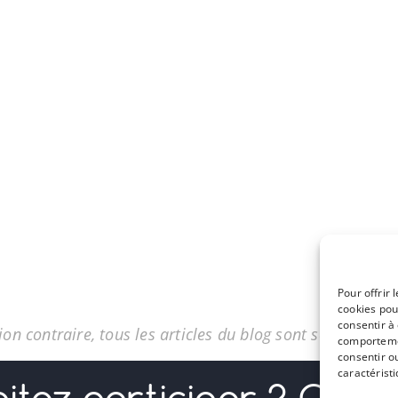
Pour offrir 
cookies pou
consentir à
on contraire, tous les articles du blog sont sous licenc
comportemen
consentir o
caractéristi
itez participer ? Conta