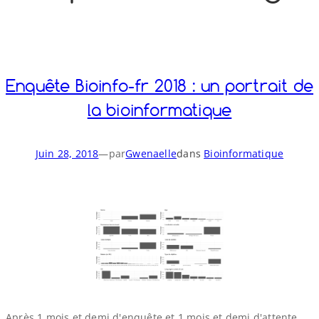
o
y
S
n
Enquête Bioinfo-​fr 2018 : un portrait de
la bioinformatique
Juin 28, 2018
—
par
Gwenaelle
dans
Bioinformatique
Après 1 mois et demi d'enquête et 1 mois et demi d'attente,