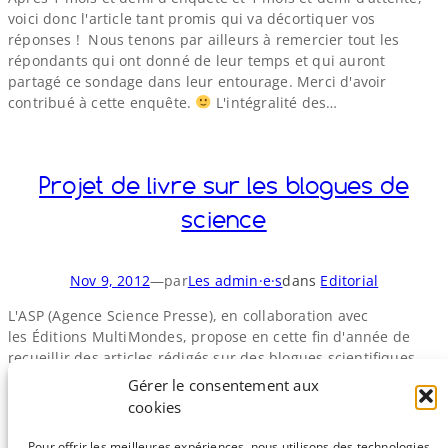
voici donc l'article tant promis qui va décortiquer vos
réponses ! Nous tenons par ailleurs à remercier tout les
répondants qui ont donné de leur temps et qui auront
partagé ce sondage dans leur entourage. Merci d'avoir
contribué à cette enquête.
L'intégralité des…
Projet de livre sur les blogues de
science
Nov 9, 2012
—
par
Les admin·e·s
dans
Editorial
L'ASP (Agence Science Presse), en collaboration avec
les Éditions MultiMondes, propose en cette fin d'année de
recueillir des articles rédigés sur des blogues scientifiques
francophones afin de les rassembler dans un livre (plus de
Gérer le consentement aux
détails…). Étant donné la qualité mondialement reconnue de
cookies
nos articles, nous pensons soumettre deux de nos meilleurs
billets au concours. Mais pour…
Pour offrir les meilleures expériences, nous utilisons des technologies