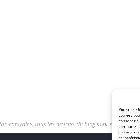
Pour offrir 
cookies pou
consentir à
on contraire, tous les articles du blog sont sous licenc
comportemen
consentir o
caractéristi