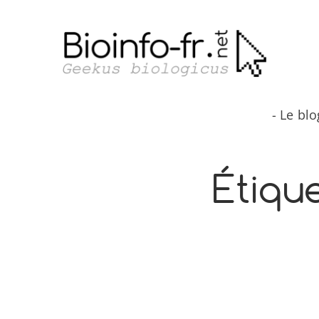
Aller
au
contenu
- Le bl
Étique