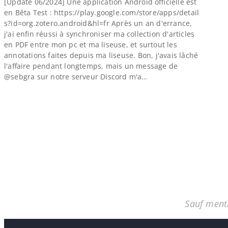
[Update 06/​2024] Une application Android officielle est
en Bêta Test : https://​play​.google​.com/​s​t​o​r​e​/​a​p​p​s​/​d​e​t​a​i​l​
s​?​i​d​=​o​r​g​.​z​o​t​e​r​o​.​a​n​d​r​o​i​d​&​h​l​=fr Après un an d'errance,
j'ai enfin réussi à synchroniser ma collection d'articles
en PDF entre mon pc et ma liseuse, et surtout les
annotations faites depuis ma liseuse. Bon, j'avais lâché
l'affaire pendant longtemps, mais un message de
@sebgra sur notre serveur Discord m'a…
Sauf menti