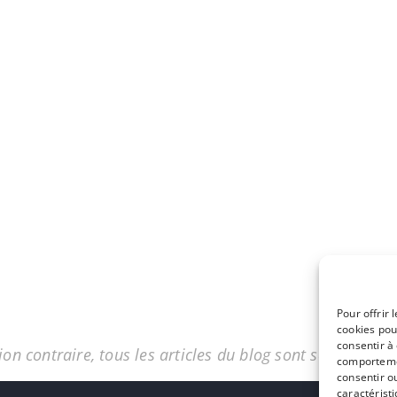
Pour offrir 
cookies pou
consentir à
on contraire, tous les articles du blog sont sous licenc
comportemen
consentir o
caractéristi