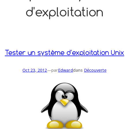
d'exploitation
o
y
S
n
Tester un système d'exploitation Unix
Oct 23, 2012
—
par
Edward
dans
Découverte