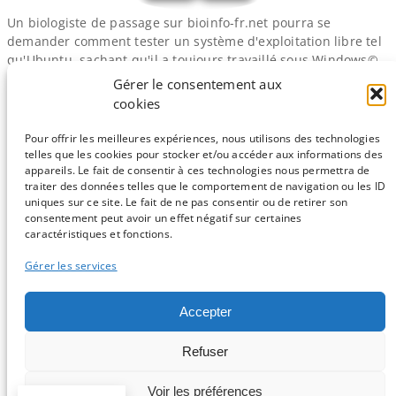
Un biologiste de passage sur bioinfo​-fr​.net pourra se
demander comment tester un système d'exploitation libre tel
qu'Ubuntu, sachant qu'il a toujours travaillé sous Windows©.
Dans cet article, je donne quelques possibilités permettant
Gérer le consentement aux
d'essayer gratuitement ces systèmes d'exploitations, et ce
cookies
sans chambouler son ordinateur et ses données… Les
explications sont accessibles à tous, mais s'adressent avant…
Pour offrir les meilleures expériences, nous utilisons des technologies
telles que les cookies pour stocker et/ou accéder aux informations des
appareils. Le fait de consentir à ces technologies nous permettra de
traiter des données telles que le comportement de navigation ou les ID
uniques sur ce site. Le fait de ne pas consentir ou de retirer son
consentement peut avoir un effet négatif sur certaines
Sauf mention contraire, tous les articles du blog sont sous licence
caractéristiques et fonctions.
CC-BY-NC
Gérer les services
Vous souhaitez participer ?
Accepter
Contactez nous !
Refuser
C'est parti !
Voir les préférences