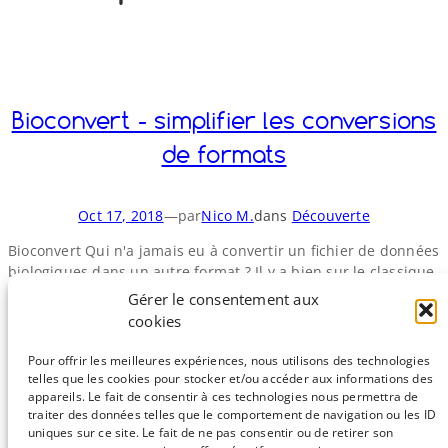
o
y
S
n
Bioconvert - simplifier les conversions
de formats
Oct 17, 2018
—
par
Nico M.
dans
Découverte
Bioconvert Qui n'a jamais eu à convertir un fichier de données
biologiques dans un autre format ? Il y a bien sur le classique
fastq vers fasta, pour lequel nombre d'entre nous ont codé un
Gérer le consentement aux
convertisseur "maison", pas forcément optimal. D'autres
cookies
formats sont parfois plus problématiques, par exemple la
conversion vers et depuis GFF2/​GFF3. De ces différents…
Pour offrir les meilleures expériences, nous utilisons des technologies
telles que les cookies pour stocker et/ou accéder aux informations des
appareils. Le fait de consentir à ces technologies nous permettra de
traiter des données telles que le comportement de navigation ou les ID
uniques sur ce site. Le fait de ne pas consentir ou de retirer son