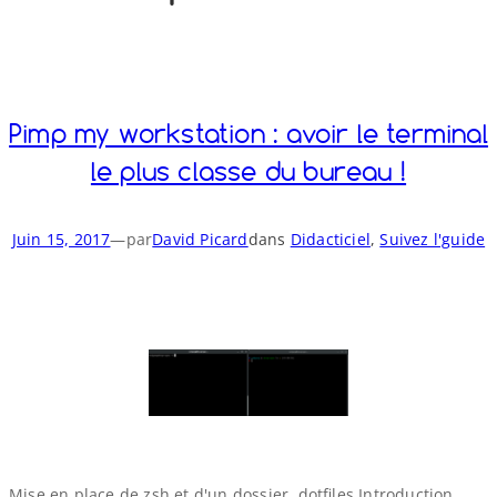
o
y
S
n
Pimp my workstation : avoir le terminal
le plus classe du bureau !
Juin 15, 2017
—
par
David Picard
dans
Didacticiel
, 
Suivez l'guide
Mise en place de zsh et d'un dossier .dotfiles Introduction