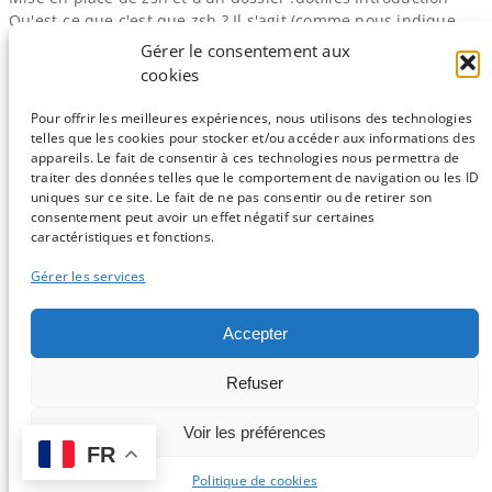
Qu'est-ce que c'est que zsh ? Il s'agit (comme nous indique
aimablement sa page Wikipédia) d'un shell unix. En gros, il
Gérer le consentement aux
s'agit d'un remplaçant potentiel pour votre vénérable
cookies
interpréteur bash. Mais pourquoi se casser le beignet à
installer zsh, alors que j'ai déjà bash ? zsh a…
Pour offrir les meilleures expériences, nous utilisons des technologies
telles que les cookies pour stocker et/ou accéder aux informations des
appareils. Le fait de consentir à ces technologies nous permettra de
traiter des données telles que le comportement de navigation ou les ID
uniques sur ce site. Le fait de ne pas consentir ou de retirer son
consentement peut avoir un effet négatif sur certaines
Sauf mention contraire, tous les articles du blog sont sous licence
caractéristiques et fonctions.
CC-BY-NC
Gérer les services
Vous souhaitez participer ?
Accepter
Contactez nous !
Refuser
C'est parti !
Voir les préférences
FR
Logo et design par Isabelle Stévant & Gwenaelle Lemoine -
Connexion
-
Politique de confidentialité
Politique de cookies