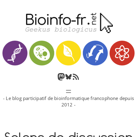
Aller
au
contenu
M
B
F
a
l
l
- Le blog participatif de bioinformatique francophone depuis
s
u
u
2012 -
t
e
x
o
s
R
d
k
S