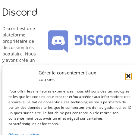
Discord
Discord est une
plateforme
propriétaire de
discussion très
populaire. Nous
y avons créé un
salon en 2022 et nous totalisons déjà plus de 800 membres. Je
Gérer le consentement aux
vous invite à lire cet
article de présentation
pour en savoir un
cookies
peu plus.
Pour nous rejoindre, vous devez vous créer un compte. Pour
Pour offrir les meilleures expériences, nous utilisons des technologies
cela, suivez ce lien :
telles que les cookies pour stocker et/ou accéder aux informations des
appareils. Le fait de consentir à ces technologies nous permettra de
https://​bioinfo​-fr​.net/​d​i​s​c​ord
traiter des données telles que le comportement de navigation ou les ID
uniques sur ce site. Le fait de ne pas consentir ou de retirer son
consentement peut avoir un effet négatif sur certaines
Sauf mention contraire, tous les articles du blog sont sous licence
caractéristiques et fonctions.
CC-BY-NC
Gérer les services