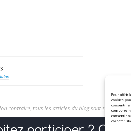
F3
aires
Pour offrir 
cookies pou
consentir à
on contraire, tous les articles du blog sont sous licenc
comportemen
consentir o
caractéristi
itez participer ? Conta