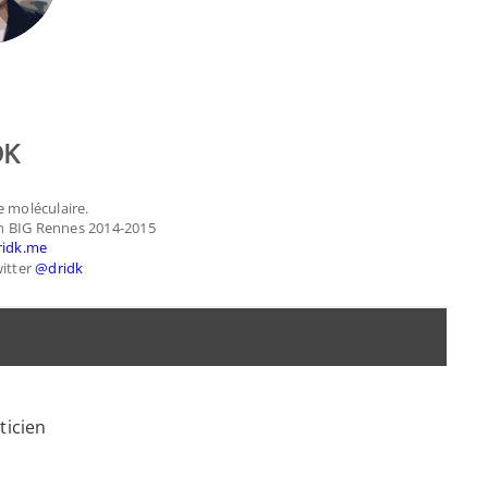
DK
e moléculaire.
n BIG Rennes 2014-​2015
ridk​.me
witter
@dridk
ticien