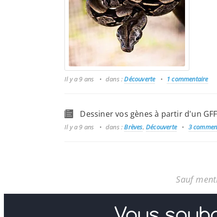
Il y a 9 ans
dans :
Découverte
1 commentaire
Dessiner vos gènes à partir d'un GF
Il y a 9 ans
dans :
Brèves
,
Découverte
3 comment
Sauf menti
Vous souha