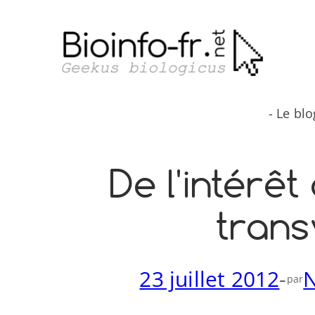
Aller
au
contenu
- Le bl
De l'intérêt
trans
23 juillet 2012
-
N
par