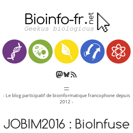
Aller
au
contenu
M
B
F
a
l
l
- Le blog participatif de bioinformatique francophone depuis
s
u
u
2012 -
t
e
x
JOBIM2016 : BioInfuse
o
s
R
d
k
S