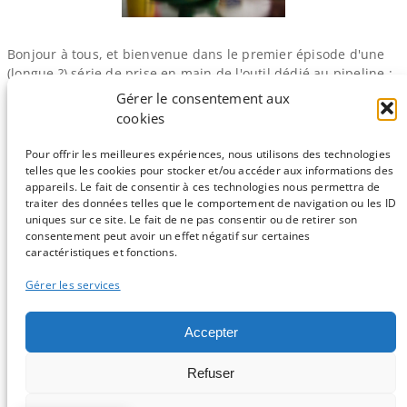
Bonjour à tous, et bienvenue dans le premier épisode d'une
(longue ?) série de prise en main de l'outil dédié au pipeline :
Snakemake. Si vous ne connaissez pas encore cet outil, c'est
Gérer le consentement aux
que vous êtes sûrement passés à côté de cet article écrit par
cookies
Nisaea. Alors, quel sera les bénéfices de retranscrire vos
pipelines déjà…
Pour offrir les meilleures expériences, nous utilisons des technologies
telles que les cookies pour stocker et/ou accéder aux informations des
appareils. Le fait de consentir à ces technologies nous permettra de
traiter des données telles que le comportement de navigation ou les ID
uniques sur ce site. Le fait de ne pas consentir ou de retirer son
consentement peut avoir un effet négatif sur certaines
Sauf mention contraire, tous les articles du blog sont sous licence
caractéristiques et fonctions.
CC-BY-NC
Gérer les services
Vous souhaitez participer ?
Accepter
Contactez nous !
Refuser
C'est parti !