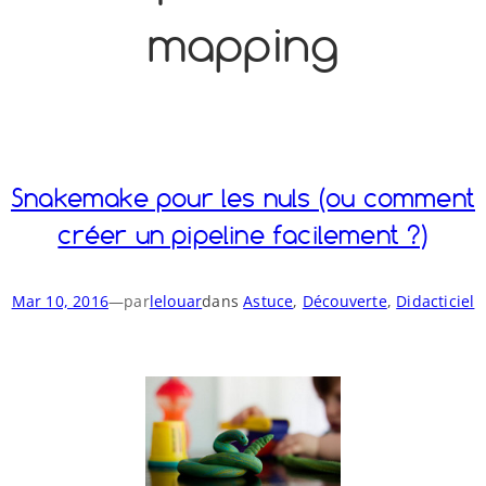
mapping
o
y
S
n
Snakemake pour les nuls (ou comment
créer un pipeline facilement ?)
Mar 10, 2016
—
par
lelouar
dans
Astuce
, 
Découverte
, 
Didacticiel