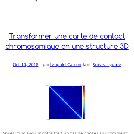
o
y
S
n
Transformer une carte de contact
chromosomique en une structure 3D
Oct 10, 2018
—
par
Léopold Carron
dans
Suivez l'guide
Après vous avoir montré tout un tas de choses sur comment