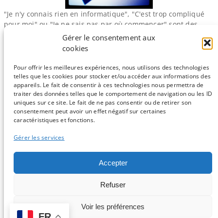
"Je n'y connais rien en informatique", "C'est trop compliqué
pour moi" ou "Je ne sais pas par où commencer" sont des
phrases qui nous servent souvent d'excuse pour ne pas nous
Gérer le consentement aux
lancer dans le grand bain de la bioinformatique. Biologiste de
cookies
formation, j'ai moi-​même à plusieurs reprises repoussé
l'échéance avant de sauter, ne sachant comment…
Pour offrir les meilleures expériences, nous utilisons des technologies
telles que les cookies pour stocker et/ou accéder aux informations des
appareils. Le fait de consentir à ces technologies nous permettra de
traiter des données telles que le comportement de navigation ou les ID
uniques sur ce site. Le fait de ne pas consentir ou de retirer son
consentement peut avoir un effet négatif sur certaines
Sauf mention contraire, tous les articles du blog sont sous licence
caractéristiques et fonctions.
CC-BY-NC
Gérer les services
Vous souhaitez participer ?
Accepter
Contactez nous !
Refuser
C'est parti !
Voir les préférences
FR