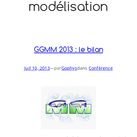
modélisation
o
y
S
n
GGMM 2013 : le bilan
Juil 10, 2013
—
par
Gophys
dans
Conférence