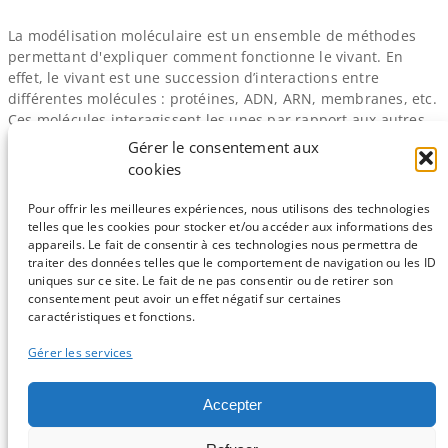
La modélisation moléculaire est un ensemble de méthodes
permettant d'expliquer comment fonctionne le vivant. En
effet, le vivant est une succession d’interactions entre
différentes molécules : protéines, ADN, ARN, membranes, etc.
Ces molécules interagissent les unes par rapport aux autres
en fonction de plusieurs paramètres : leurs formes, leurs
Gérer le consentement aux
propriétés chimiques et leur environnement. La modélisation
cookies
moléculaire permet de prédire la…
Pour offrir les meilleures expériences, nous utilisons des technologies
telles que les cookies pour stocker et/ou accéder aux informations des
←
Page précédente
appareils. Le fait de consentir à ces technologies nous permettra de
traiter des données telles que le comportement de navigation ou les ID
uniques sur ce site. Le fait de ne pas consentir ou de retirer son
consentement peut avoir un effet négatif sur certaines
Sauf mention contraire, tous les articles du blog sont sous licence
caractéristiques et fonctions.
CC-BY-NC
Gérer les services
Vous souhaitez participer ?
Accepter
Contactez nous !