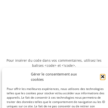
Pour insérer du code dans vos commentaires, utilisez les
balises <code> et <\code>.
Gérer le consentement aux
cookies
«
Précédente :
1… 2… 3… 4C ! Ou
Suivante :
Créer des
comment capturer l'état de la
Heatmaps à partir de
Pour offrir les meilleures expériences, nous utilisons des technologies
chromatine.
grosses matrices en R
»
telles que les cookies pour stocker et/ou accéder aux informations des
appareils. Le fait de consentir à ces technologies nous permettra de
traiter des données telles que le comportement de navigation ou les ID
uniques sur ce site. Le fait de ne pas consentir ou de retirer son