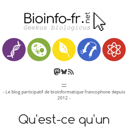
Aller
au
contenu
M
B
F
a
l
l
- Le blog participatif de bioinformatique francophone depuis
s
u
u
2012 -
t
e
x
Qu'est-ce qu'un
o
s
R
d
k
S