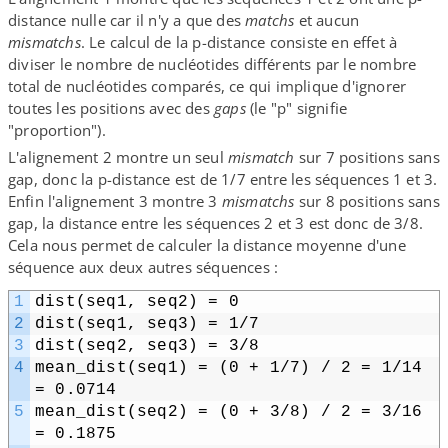
distance nulle car il n'y a que des
matchs
et aucun
mismatchs
. Le calcul de la p-​distance consiste en effet à
diviser le nombre de nucléotides différents par le nombre
total de nucléotides comparés, ce qui implique d'ignorer
toutes les positions avec des
gaps
(le "p" signifie
"proportion").
L'alignement 2 montre un seul
mismatch
sur 7 positions sans
gap, donc la p-​distance est de 1/​7 entre les séquences 1 et 3.
Enfin l'alignement 3 montre 3
mismatchs
sur 8 positions sans
gap, la distance entre les séquences 2 et 3 est donc de 3/​8.
Cela nous permet de calculer la distance moyenne d'une
séquence aux deux autres séquences :
1
dist(seq1, seq2) = 0
2
dist(seq1, seq3) = 1/​7
3
dist(seq2, seq3) = 3/​8
4
mean_dist(seq1) = (0 + 1/​7) /​ 2 = 1/​14 
= 0.0714
5
mean_dist(seq2) = (0 + 3/​8) /​ 2 = 3/​16 
= 0.1875