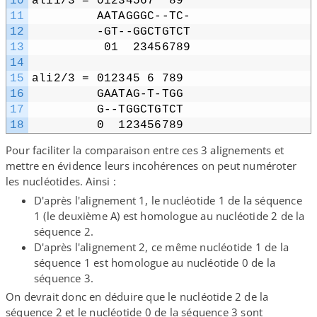
10
ali1/​3 = 01234567  89
11
         AATAGGGC-​-​TC-
12
         -GT-​-​GGCTGTCT
13
          01  23456789
14
15
ali2/​3 = 012345 6 789
16
         GAATAG-​T-​TGG
17
         G-​-​TGGCTGTCT
18
         0  123456789
Pour faciliter la comparaison entre ces 3 alignements et
mettre en évidence leurs incohérences on peut numéroter
les nucléotides. Ainsi :
D'après l'alignement 1, le nucléotide 1 de la séquence
1 (le deuxième A) est homologue au nucléotide 2 de la
séquence 2.
D'après l'alignement 2, ce même nucléotide 1 de la
séquence 1 est homologue au nucléotide 0 de la
séquence 3.
On devrait donc en déduire que le nucléotide 2 de la
séquence 2 et le nucléotide 0 de la séquence 3 sont