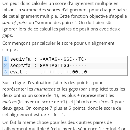
On peut donc calculer un score d'alignement multiple en
faisant la somme des scores d'alignement pour chaque paire
de cet alignement multiple. Cette fonction objective s'appelle
sum-​of-​pairs
ou "somme des paires". On doit bien sûr
ignorer lors de ce calcul les paires de positions avec deux
gaps.
Commençons par calculer le score pour un alignement
simple :
1
seq1vfa : -AATAG-​-​GGC-​-​TC-
2
seq2vfa : GAATAGTTGG-​-​-​-​-​-
3
eval :    .+++++..++.00..0
Sur la ligne d'évaluation j'ai mis des points . pour
représenter les
mismatchs
et les
gaps
(par simplicité tous les
deux ont ici un score de -1), les plus + représentent les
matchs
(ici avec un score de +1), et j'ai mis des zéros 0 pour
deux gaps. On compte 7 plus et 6 points, donc le score de
cet alignement est de 7 - 6 = 1.
On fait la même chose pour les deux autres paires de
l'alignement multiple A (celui avec la séquence 1 centrale) on