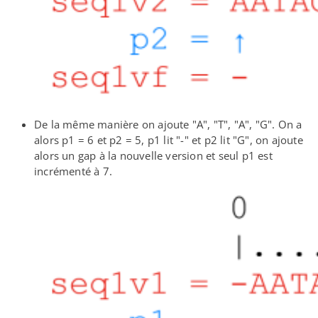
De la même manière on ajoute "A", "T", "A", "G". On a
alors p1 = 6 et p2 = 5, p1 lit "-" et p2 lit "G", on ajoute
alors un gap à la nouvelle version et seul p1 est
incrémenté à 7.