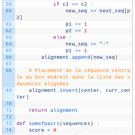
59
if
c1
==
c2
:
60
new_​seq
+=
next_​seq
[
p
2
]
61
p1
+=
1
62
p2
+=
1
63
else
:
64
new_​seq
+=
"-"
65
p1
+=
1
66
alignment
.
append
(
new_​seq
)
67
68
# Placement de la séquence centra
le au bon endroit dans la liste des s
équences alignées
69
alignment
.
insert
(
center
,
curr_​cen
ter
)
70
71
return
alignment
72
73
def
sumofpairs
(
sequences
)
:
74
score
=
0