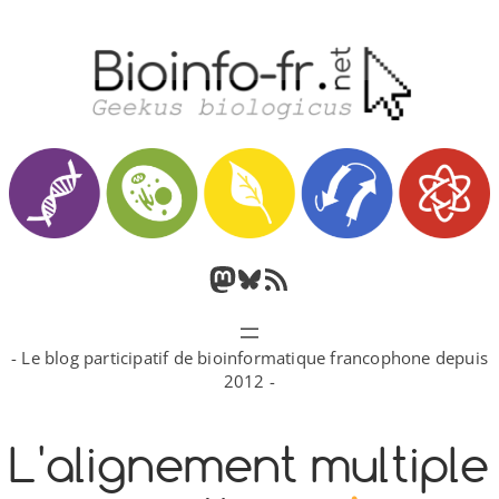
Aller
au
contenu
M
B
F
a
l
l
- Le blog participatif de bioinformatique francophone depuis
s
u
u
2012 -
t
e
x
L'alignement multiple
o
s
R
d
k
S