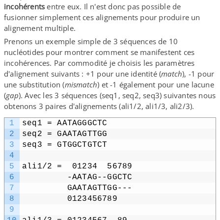
incohérents
entre eux. Il n'est donc pas possible de
fusionner simplement ces alignements pour produire un
alignement multiple.
Prenons un exemple simple de 3 séquences de 10
nucléotides pour montrer comment se manifestent ces
incohérences. Par commodité je choisis les paramètres
d'alignement suivants : +1 pour une identité (
match
), -1 pour
une substitution (
mismatch
) et -1 également pour une lacune
(
gap
). Avec les 3 séquences (seq1, seq2, seq3) suivantes nous
obtenons 3 paires d'alignements (ali1/​2, ali1/​3, ali2/​3).
1
seq1 = AATAGGGCTC
2
seq2 = GAATAGTTGG
3
seq3 = GTGGCTGTCT
4
5
ali1/​2 =  01234  56789
6
         -AATAG-​-​GGCTC
7
         GAATAGTTGG-​-​-
8
         0123456789
9