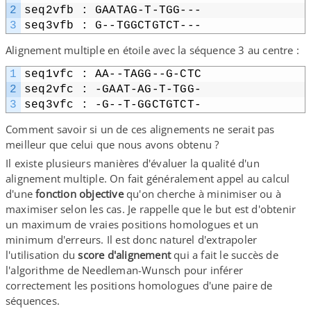
2
seq2vfb : GAATAG-​T-​TGG-​-​-
3
seq3vfb : G-​-​TGGCTGTCT-​-​-
Alignement multiple en étoile avec la séquence 3 au centre :
1
seq1vfc : AA-​-​TAGG-​-​G-​CTC
2
seq2vfc : -GAAT-​AG-​T-​TGG-
3
seq3vfc : -G-​-​T-​GGCTGTCT-
Comment savoir si un de ces alignements ne serait pas
meilleur que celui que nous avons obtenu ?
Il existe plusieurs manières d'évaluer la qualité d'un
alignement multiple. On fait généralement appel au calcul
d'une
fonction objective
qu'on cherche à minimiser ou à
maximiser selon les cas. Je rappelle que le but est d'obtenir
un maximum de vraies positions homologues et un
minimum d'erreurs. Il est donc naturel d'extrapoler
l'utilisation du
score d'alignement
qui a fait le succès de
l'algorithme de Needleman-​Wunsch pour inférer
correctement les positions homologues d'une paire de
séquences.