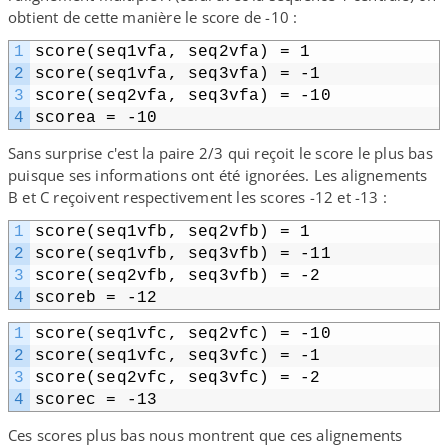
obtient de cette manière le score de -10 :
1
score(seq1vfa, seq2vfa) = 1
2
score(seq1vfa, seq3vfa) = -1
3
score(seq2vfa, seq3vfa) = -10
4
scorea = -10
Sans surprise c'est la paire 2/​3 qui reçoit le score le plus bas
puisque ses informations ont été ignorées. Les alignements
B et C reçoivent respectivement les scores -12 et -13 :
1
score(seq1vfb, seq2vfb) = 1
2
score(seq1vfb, seq3vfb) = -11
3
score(seq2vfb, seq3vfb) = -2
4
scoreb = -12
1
score(seq1vfc, seq2vfc) = -10
2
score(seq1vfc, seq3vfc) = -1
3
score(seq2vfc, seq3vfc) = -2
4
scorec = -13
Ces scores plus bas nous montrent que ces alignements