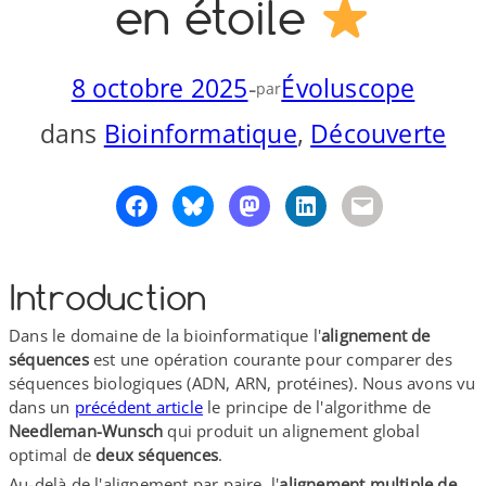
en étoile
o
y
S
n
8 octobre 2025
-
Évoluscope
par
dans
Bioinformatique
, 
Découverte
Introduction
Dans le domaine de la bioinformatique l'
alignement de
séquences
est une opération courante pour comparer des
séquences biologiques (ADN, ARN, protéines). Nous avons vu
dans un
précédent article
le principe de l'algorithme de
Needleman-​Wunsch
qui produit un alignement global
optimal de
deux séquences
.
Au-​delà de l'alignement par paire, l'
alignement multiple de