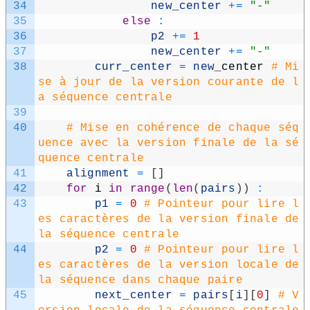
34
new_​center
+=
"-"
35
else
:
36
p2
+=
1
37
new_​center
+=
"-"
38
curr_​center
=
new
_​
center
# Mi
se à jour de la version courante de l
a séquence centrale
39
40
# Mise en cohérence de chaque séq
uence avec la version finale de la sé
quence centrale
41
alignment
=
[
]
42
for
i
in
range
(
len
(
pairs
)
)
:
43
p1
=
0
# Pointeur pour lire l
es caractères de la version finale de 
la séquence centrale
44
p2
=
0
# Pointeur pour lire l
es caractères de la version locale de 
la séquence dans chaque paire
45
next_​center
=
pairs
[
i
]
[
0
]
# V