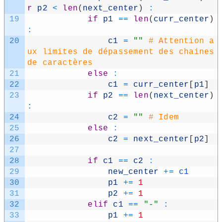
r
p2
<
len
(
next_​center
)
:
19
if
p1
==
len
(
curr_​center
)
:
20
c1
=
""
# Attention a
ux limites de dépassement des chaines 
de caractères
21
else
:
22
c1
=
curr_​center
[
p1
]
23
if
p2
==
len
(
next_​center
)
:
24
c2
=
""
# Idem
25
else
:
26
c2
=
next_​center
[
p2
]
27
28
if
c1
==
c2
:
29
new_​center
+=
c1
30
p1
+=
1
31
p2
+=
1
32
elif
c1
==
"-"
:
33
p1
+=
1