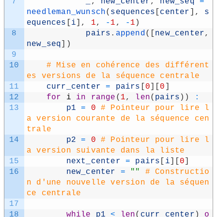
7
_​
,
new_​center
,
new_​seq
=
needleman_​wunsch
(
sequences
[
center
]
,
s
equences
[
i
]
,
1
,
-
1
,
-
1
)
8
pairs
.
append
(
[
new_​center
,
new_​seq
]
)
9
10
# Mise en cohérence des différent
es versions de la séquence centrale
11
curr_​center
=
pairs
[
0
]
[
0
]
12
for
i
in
range
(
1
,
len
(
pairs
)
)
:
13
p1
=
0
# Pointeur pour lire l
a version courante de la séquence cen
trale
14
p2
=
0
# Pointeur pour lire l
a version suivante dans la liste
15
next_​center
=
pairs
[
i
]
[
0
]
16
new_​center
=
""
# Constructio
n d'une nouvelle version de la séquen
ce centrale
17
18
while
p1
<
len
(
curr_​center
)
o