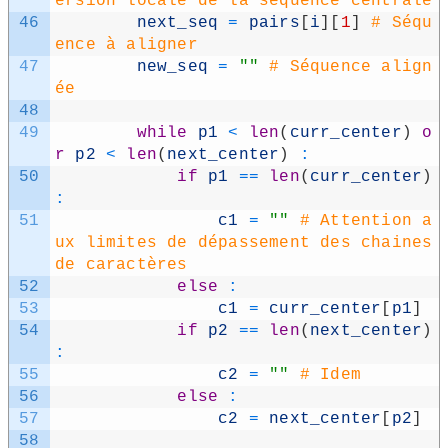
ersion locale de la séquence centrale
46
next_​seq
=
pairs
[
i
]
[
1
]
# Séqu
ence à aligner
47
new_​seq
=
""
# Séquence align
ée
48
49
while
p1
<
len
(
curr_​center
)
o
r
p2
<
len
(
next_​center
)
:
50
if
p1
==
len
(
curr_​center
)
:
51
c1
=
""
# Attention a
ux limites de dépassement des chaines 
de caractères
52
else
:
53
c1
=
curr_​center
[
p1
]
54
if
p2
==
len
(
next_​center
)
:
55
c2
=
""
# Idem
56
else
:
57
c2
=
next_​center
[
p2
]
58