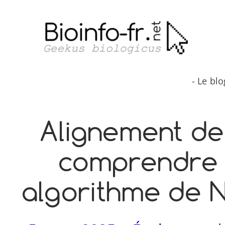
Aller
au
contenu
- Le bl
Alignement de
comprendre l
algorithme de 