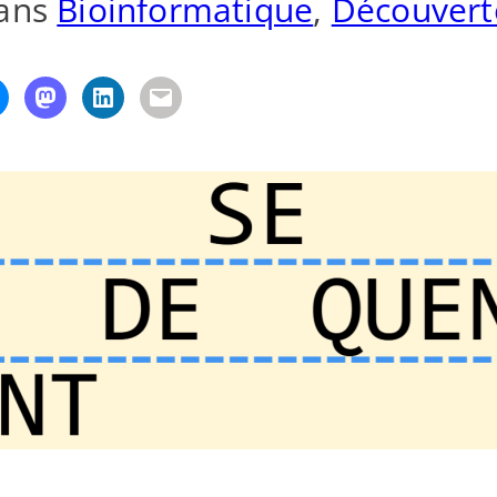
ans
Bioinformatique
, 
Découvert