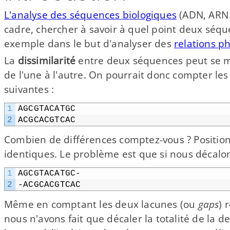
L'analyse des séquences biologiques
(ADN, ARN o
cadre, chercher à savoir à quel point deux séque
exemple dans le but d'analyser des
relations p
La
dissimilarité
entre deux séquences peut se m
de l'une à l'autre. On pourrait donc compter les
suivantes :
1
AGCGTACATGC
2
ACGCACGTCAC
Combien de différences comptez-​vous ? Position 
identiques. Le problème est que si nous décalon
1
AGCGTACATGC-
2
-ACGCACGTCAC
Même en comptant les deux lacunes (ou
gaps
) 
nous n'avons fait que décaler la totalité de la