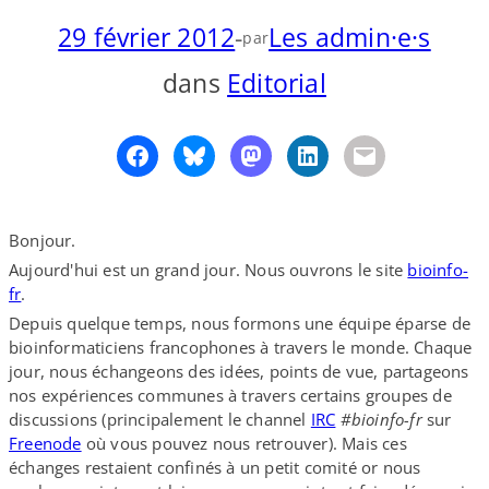
29 février 2012
-
Les admin·e·s
o
y
S
par
n
dans
Editorial
Bonjour.
Aujourd'hui est un grand jour. Nous ouvrons le site
bioinfo-​
fr
.
Depuis quelque temps, nous formons une équipe éparse de
bioinformaticiens francophones à travers le monde. Chaque
jour, nous échangeons des idées, points de vue, partageons
nos expériences communes à travers certains groupes de
discussions (principalement le channel
IRC
#bioinfo-​fr
sur
Freenode
où vous pouvez nous retrouver). Mais ces
échanges restaient confinés à un petit comité or nous