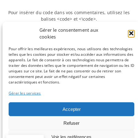
Pour insérer du code dans vos commentaires, utilisez les
balises <code> et <\code>.
Gérer le consentement aux
cookies
«
Précédente :
Les
Suivante :
Transformer une sortie de
langages de
Blast xml en format GenBank
»
Pour offrir les meilleures expériences, nous utilisons des technologies
programmation
telles que les cookies pour stocker et/ou accéder aux informations des
appareils. Le fait de consentir à ces technologies nous permettra de
traiter des données telles que le comportement de navigation ou les ID
uniques sur ce site. Le fait de ne pas consentir ou de retirer son
consentement peut avoir un effet négatif sur certaines
Sauf mention contraire, tous les articles du blog sont sous licence
caractéristiques et fonctions.
CC-BY-NC
Gérer les services
Vous souhaitez participer ?
Accepter
Contactez nous !
Refuser
C'est parti !
Voir les préférences