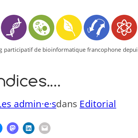
og participatif de bioinformatique francophone depui
ndices.…
Les admin·e·s
dans
Editorial