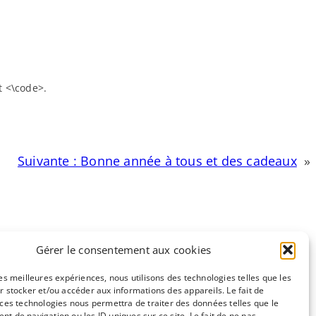
t <\code>.
Suivante :
Bonne année à tous et des cadeaux
»
Gérer le consentement aux cookies
les meilleures expériences, nous utilisons des technologies telles que les
r stocker et/ou accéder aux informations des appareils. Le fait de
 ces technologies nous permettra de traiter des données telles que le
e
CC-BY-NC
t de navigation ou les ID uniques sur ce site. Le fait de ne pas