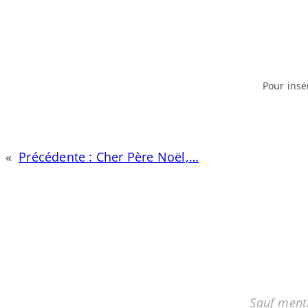
Pour insé
«
Précédente :
Cher Père Noël,…
Sauf menti