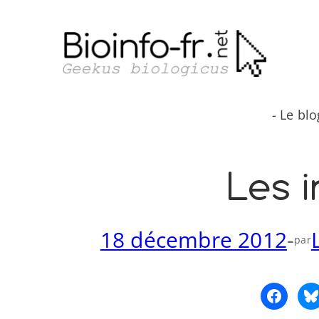
Aller
au
contenu
- Le bl
Les i
18 décembre 2012
-
par