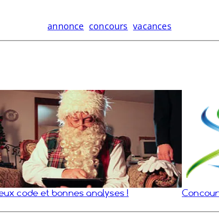
annonce
concours
vacances
eux code et bonnes analyses !
Concours