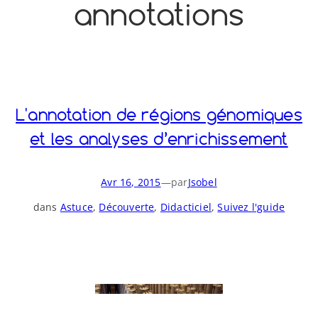
annotations
o
y
S
n
L'annotation de régions génomiques
et les analyses d’enrichissement
Avr 16, 2015
—
par
Jsobel
dans
Astuce
, 
Découverte
, 
Didacticiel
, 
Suivez l'guide