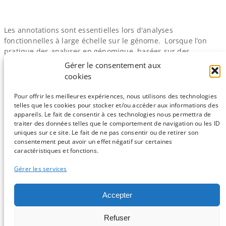
Les annotations sont essentielles lors d'analyses
fonctionnelles à large échelle sur le génome. Lorsque l’on
pratique des analyses en génomique, basées sur des
techniques comme le RNA-​seq ou le ChIP-​seq, on se retrouve
Gérer le consentement aux
avec respectivement une liste de transcrits ou de pics
cookies
(régions génomiques). Dans le cas des analyses de ChIP-​seq,
on souhaite caractériser les gènes cibles du…
Pour offrir les meilleures expériences, nous utilisons des technologies
telles que les cookies pour stocker et/ou accéder aux informations des
appareils. Le fait de consentir à ces technologies nous permettra de
traiter des données telles que le comportement de navigation ou les ID
uniques sur ce site. Le fait de ne pas consentir ou de retirer son
consentement peut avoir un effet négatif sur certaines
Sauf mention contraire, tous les articles du blog sont sous licence
caractéristiques et fonctions.
CC-BY-NC
Gérer les services
Vous souhaitez participer ?
Accepter
Contactez nous !
Refuser