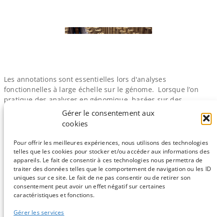
Les annotations sont essentielles lors d'analyses
fonctionnelles à large échelle sur le génome. Lorsque l’on
pratique des analyses en génomique, basées sur des
techniques comme le RNA-​seq ou le ChIP-​seq, on se retrouve
Gérer le consentement aux
avec respectivement une liste de transcrits ou de pics
cookies
(régions génomiques). Dans le cas des analyses de ChIP-​seq,
on souhaite caractériser les gènes cibles du…
Pour offrir les meilleures expériences, nous utilisons des technologies
telles que les cookies pour stocker et/ou accéder aux informations des
appareils. Le fait de consentir à ces technologies nous permettra de
traiter des données telles que le comportement de navigation ou les ID
uniques sur ce site. Le fait de ne pas consentir ou de retirer son
consentement peut avoir un effet négatif sur certaines
Sauf mention contraire, tous les articles du blog sont sous licence
caractéristiques et fonctions.
CC-BY-NC
Gérer les services