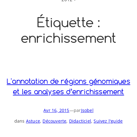
o
y
S
Étiquette :
n
enrichissement
L'annotation de régions génomiques
et les analyses d’enrichissement
Avr 16, 2015
—
par
Jsobel
dans
Astuce
, 
Découverte
, 
Didacticiel
, 
Suivez l'guide