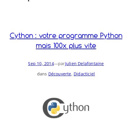
o
y
S
n
Cython : votre programme Python
mais 100x plus vite
Sep 10, 2014
—
par
Julien Delafontaine
dans
Découverte
, 
Didacticiel