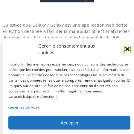
Qu'est-ce que Galaxy ? Galaxy est une application web écrite
en Python destinée à faciliter la manipulation et l'analyse des
données, dans le cadre de la recherche biomédicale. Elle
permet d'utiliser des logiciels habituellement exécutés en
Gérer le consentement aux
ligne de commande de manière graphique, grâce à un
cookies
système de plugins (« outils ») en XML et de templates Mako.
Ces…
Pour offrir les meilleures expériences, nous utilisons des technologies
telles que les cookies pour stocker et/ou accéder aux informations des
appareils. Le fait de consentir à ces technologies nous permettra de
traiter des données telles que le comportement de navigation ou les ID
uniques sur ce site. Le fait de ne pas consentir ou de retirer son
consentement peut avoir un effet négatif sur certaines
Sauf mention contraire, tous les articles du blog sont sous licence
caractéristiques et fonctions.
CC-BY-NC
Gérer les services
Vous souhaitez participer ?
Accepter
Contactez nous !