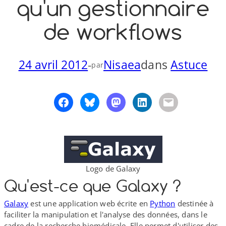
qu'un gestionnaire
o
y
S
de workflows
n
24 avril 2012
-
Nisaea
dans
Astuce
par
Logo de Galaxy
Qu'est-ce que Galaxy ?
Galaxy
est une application web écrite en
Python
destinée à
faciliter la manipulation et l'analyse des données, dans le
cadre de la recherche biomédicale. Elle permet d'utiliser des