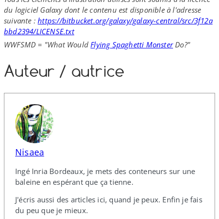
du logiciel Galaxy dont le contenu est disponible à l'adresse
suivante :
https://​bitbucket​.org/​g​a​l​a​x​y​/​g​a​l​a​x​y​-​c​e​n​t​r​a​l​/​s​r​c​/​3​f​1​2​a​
b​b​d​2​3​9​4​/​L​I​C​E​N​S​E​.​txt
WWFSMD = "What Would
Flying Spaghetti Monster
Do?"
Auteur /​ autrice
Nisaea
Ingé Inria Bordeaux, je mets des conteneurs sur une
baleine en espérant que ça tienne.
J'écris aussi des articles ici, quand je peux. Enfin je fais
du peu que je mieux.