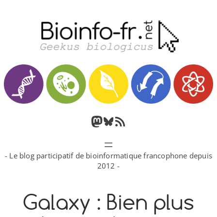
Aller
au
contenu
M
B
F
a
l
l
- Le blog participatif de bioinformatique francophone depuis
s
u
u
2012 -
t
e
x
Galaxy : Bien plus
o
s
R
d
k
S