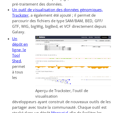
pré-​traitement des données.
Un outil de visualisation des données génomiques,
Trackster
, a également été ajouté ; il permet de
parcourir des fichiers de type SAM/​BAM, BED, GFF/​
GTF, WIG, bigWig, bigBed, et VCF directement depuis
Galaxy.
Un
dépôt en
ligne, le
Tool
Shed
,
permet
à tous
les
Aperçu de Trackster, l'outil de
visualisation
développeurs ayant construit de nouveaux outils de les
partager avec toute la communauté. Chaque outil est
stocké dans un dépôt
Mercurial
afin de faciliter les