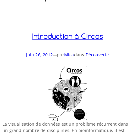
o
y
S
n
Introduction à Circos
Juin 26, 2012
—
par
Mica
dans
Découverte
La visualisation de données est un problème récurrent dans
un grand nombre de disciplines. En bioinformatique, il est