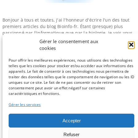
Bonjour à tous et toutes, j'ai l'honneur d'écrire l'un des tout
premiers articles du blog Bioinfo-​fr. Étant (presque) plus
passionné par l'informatique que par la biologie, je vais vous
expliquer l'un des outils les plus importants pour un
Gérer le consentement aux
bioinformaticien : la programmation. En effet, il n'existerait
cookies
pas de bioinformatique sans informatique et donc sans
programmation. Pour…
Pour offrir les meilleures expériences, nous utilisons des technologies
telles que les cookies pour stocker et/ou accéder aux informations des
appareils. Le fait de consentir à ces technologies nous permettra de
traiter des données telles que le comportement de navigation ou les ID
uniques sur ce site. Le fait de ne pas consentir ou de retirer son
consentement peut avoir un effet négatif sur certaines
Sauf mention contraire, tous les articles du blog sont sous licence
caractéristiques et fonctions.
CC-BY-NC
Gérer les services
Vous souhaitez participer ?
Accepter
Contactez nous !
Refuser