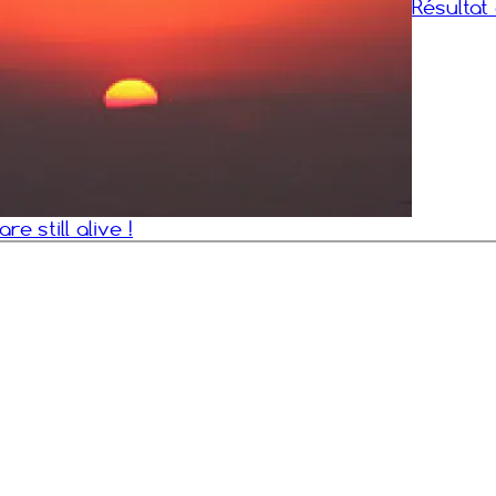
Résultat
re still alive !