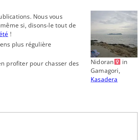
publications. Nous vous
 même si, disons-​le tout de
été
!
ens plus régulière
Nidoran
in
 en profiter pour chasser des
Gamagori,
Kasadera