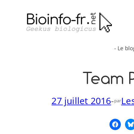
Aller
au
contenu
- Le bl
Team P
27 juillet 2016
-
Le
par