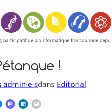
og participatif de bioinformatique francophone depui
étanque !
s admin·e·s
dans
Editorial